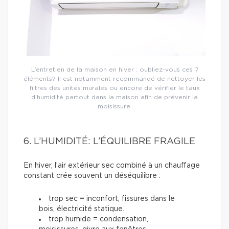
L’entretien de la maison en hiver : oubliez-vous ces 7
éléments? Il est notamment recommandé de nettoyer les
filtres des unités murales ou encore de vérifier le taux
d’humidité partout dans la maison afin de prévenir la
moisissure.
6. L’HUMIDITÉ: L’ÉQUILIBRE FRAGILE
En hiver, l’air extérieur sec combiné à un chauffage
constant crée souvent un déséquilibre :
trop sec = inconfort, fissures dans le
bois, électricité statique.
trop humide = condensation,